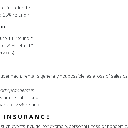
e: full refund *
e: 25% refund *
an:
re: full refund *
ure: 25% refund *
ervices)
per Yacht rental is generally not possible, as a loss of sales
party providers
**:
arture: full refund
parture: 25% refund
N INSURANCE
such events include, for example, personal illness or pandemic, 