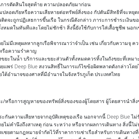
การตัดสินใจสุดท้าย ความปลอดภัยมาก่อน
ปลอดภัยหรือความเสียหายต่อทรัพย์สิ่งของ กัปตันมีสิทธิที่จะหยุ
พติดจะถูกปฏิเสธการขึ้นเรือ
ในกรณีดังกล่าว ภาระการชำระเงินของลู
ทั้งหมดในทันที
และโดยไม่ชักช้า สิ่งนี้ยังใช้กับการใส่เสื้อชูชีพ 
ดยไม่มีเหตุผลหากลูกเรือพิจารณาว่าจำเป็น เช่น เกี่ยวกับความจ
หายหรือความรำคาญ
้งขยะ
ในน้ำ บริการและขยะส่วนตัวทั้งหมดควรทิ้งในถังขยะที่เหมาะ
ผยแพร่ Deep Blue สงวนสิทธิ์ในการแก้ไขข้อผิดพลาดดังกล่าวโดยไ
ยใต้อำนาจของศาลที่มีอำนาจในจังหวัรภูเก็ต ประเทศไทย
ะ/หรือการสูญหายของทรัพย์สิ่งของของผู้โดยสาร
ผู้โดยสารนำสิ่
ประกันความเสียหายจากอุบัติเหตุของเรือ
นอกจากนี้ Deep Blue ไม่ร
ยไม่คำนึงถึงสาเหตุ ก่อน ระหว่าง หรือจากผลการเดินทาง สิ่งนี้ไม
ชยตามกฎหมายจำกัดไว้ที่ราคาการเช่าเรือสำหรับการเดินทางที่เก