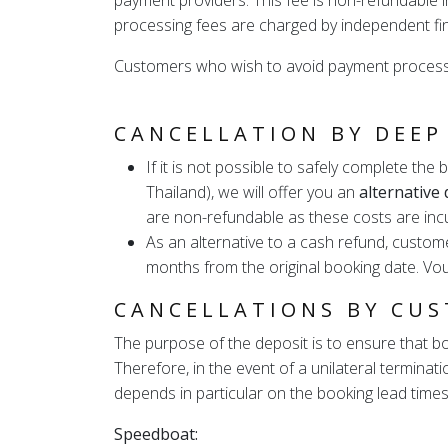
payment providers. This fee is non-refundable i
processing fees are charged by independent fi
Customers who wish to avoid payment processing
CANCELLATION BY DEEP
If it is not possible to safely complete t
Thailand), we will offer you an
alternative 
are non-refundable as these costs are inc
As an alternative to a cash refund, custome
months from the original booking date. Vo
CANCELLATIONS BY CU
The purpose of the deposit is to ensure that bo
Therefore, in the event of a unilateral terminati
depends in particular on the booking lead times
Speedboat: