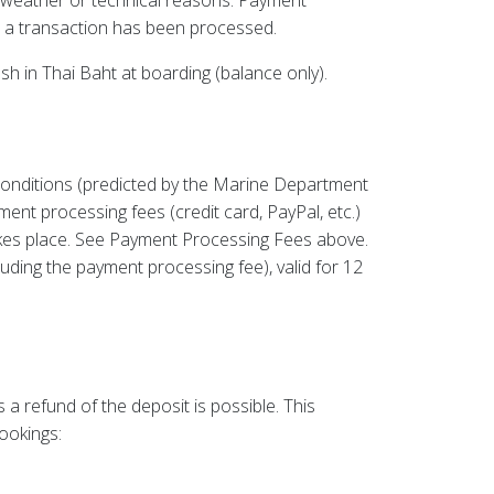
to weather or technical reasons. Payment
e a transaction has been processed.
h in Thai Baht at boarding (balance only).
 conditions (predicted by the Marine Department
ment processing fees (credit card, PayPal, etc.)
takes place. See Payment Processing Fees above.
luding the payment processing fee), valid for 12
s a refund of the deposit is possible. This
ookings: