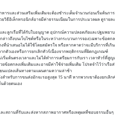
อาหารและส่วนเสริมเพิ่มเติมจะต้อง
ชำระเต็มจำนวนก่อนเริ่มต้น
การ
ด้วยวิธีอิเล็กทรอนิกส์อาจมีค่าธรรมเนียมในการประมวลผล ดูรา
ปตันและลูกเรือที่ได้รับใบอนุญาต อุปกรณ์ความปลอดภัยและปฐมพยาบา
ี่กล่าวถึงบนเว็บไซต์หรือในระหว่างกระบวนการจอง
(เฉพาะข้อตกลงท
างที่นำเสนอไม่ได้ใช้โดยสมัครใจ หรือหากคาดว่าจะมีบริการที่เกิน
เกิดจากตัวเองหรือการยกเลิกทัวร์เนื่องจากพฤติกรรมที่ผิดกฎเกณฑ์
่เริ่มต้นตรงเวลาและไม่ได้ทำการเตรียมการกับเรา เวลาทัวร์ที่สูญ
้วยข้อตกลงเพิ่มเติมและอาจมีค่าใช้จ่ายเพิ่มเติม โปรดจำไว้ว่าเร
เปลี่ยนแปลงเส้นทางตามแผนตามความล่าช้า
าสั่งสำหรับการขนส่งมักจะรอสูงสุด 15 นาที
หากพวกเขาต้องยกเลิกคำ
ื่นด้วยตนเอง
ละสถานที่รับและส่งหากสภาพอากาศหรือเหตุผลที่ชอบธรรมอื่นๆ เ