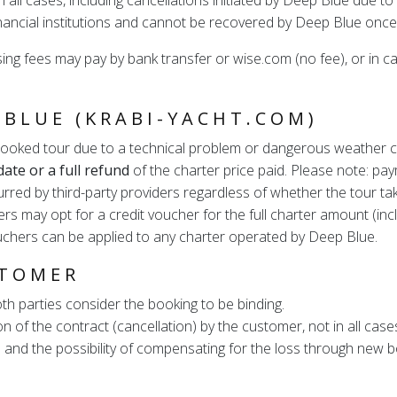
n all cases, including cancellations initiated by Deep Blue due 
nancial institutions and cannot be recovered by Deep Blue onc
 fees may pay by bank transfer or wise.com (no fee), or in cas
 BLUE (KRABI-YACHT.COM)
he booked tour due to a technical problem or dangerous weather
date or a full refund
of the charter price paid. Please note: pay
urred by third-party providers regardless of whether the tour 
rs may opt for a credit voucher for the full charter amount (inc
uchers can be applied to any charter operated by Deep Blue.
STOMER
th parties consider the booking to be binding.
on of the contract (cancellation) by the customer, not in all case
 and the possibility of compensating for the loss through new b