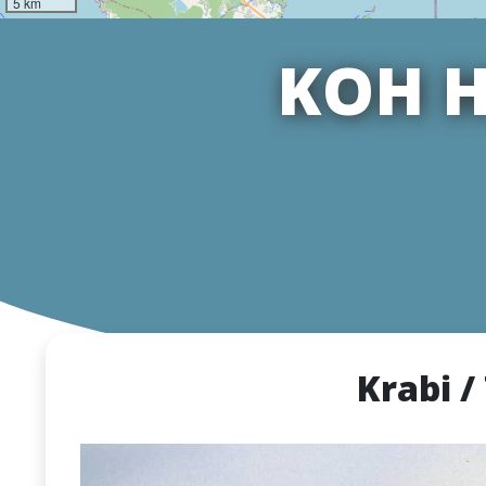
5 km
KOH H
Krabi /