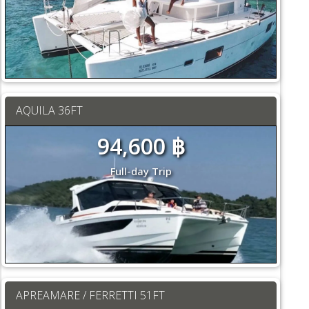
AQUILA 36FT
94,600 ฿
Full-day Trip
APREAMARE / FERRETTI 51FT