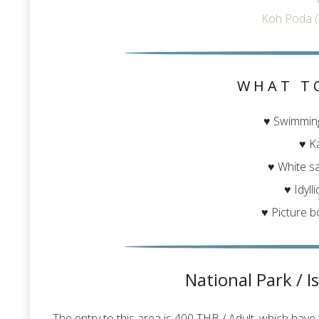
Koh Poda (
WHAT T
♥ Swimming
♥ K
♥ White s
♥ Idyll
♥ Picture 
National Park / I
The entry to this area is 400 THB / Adult, which have