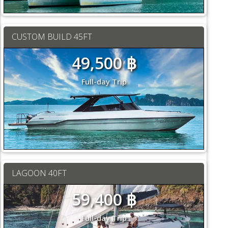
CUSTOM BUILD 45FT
49,500 ฿
Full-day Trip
LAGOON 40FT
59,400 ฿
Full-day Trip