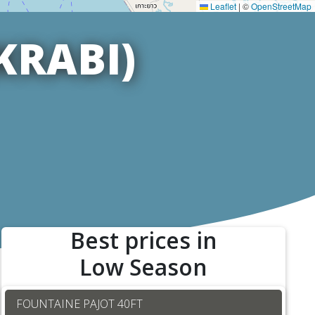
Leaflet
|
©
OpenStreetMap
KRABI)
Best prices in
Low Season
FOUNTAINE PAJOT 40FT