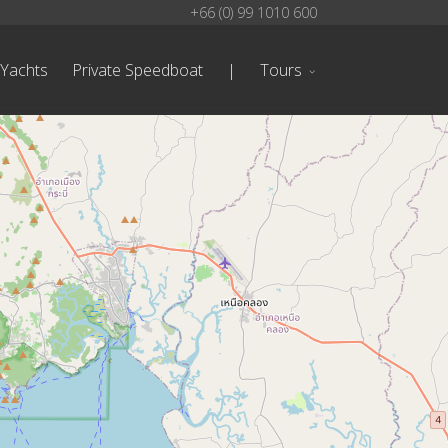
+66 (0) 99 1010 600
 Yachts
Private Speedboat
|
Tours