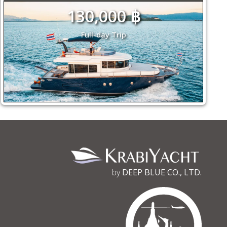
130,000 ฿
Full-day Trip
by
DEEP BLUE CO., LTD.