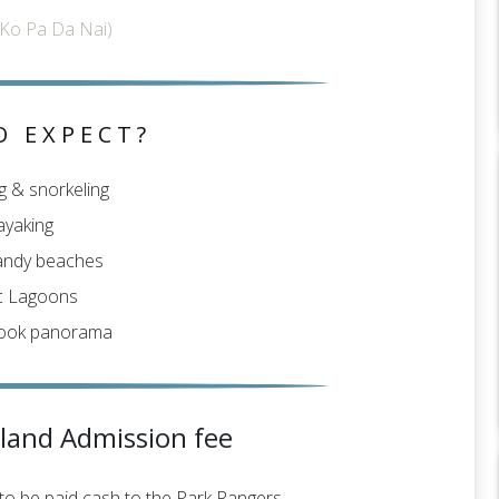
Ko Pa Da Nai)
O EXPECT?
 & snorkeling
ayaking
andy beaches
ic Lagoons
book panorama
sland Admission fee
 to be paid cash to the Park Rangers.