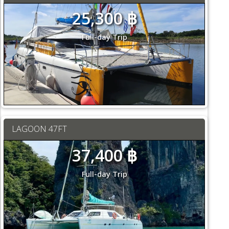
25,300 ฿
Full-day Trip
LAGOON 47FT
37,400 ฿
Full-day Trip