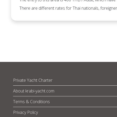
There are different rates for Thai nationals, foreigner
Private Yacht Charter
About krabi-yacht.com
Terms & Conditions
Privacy Policy