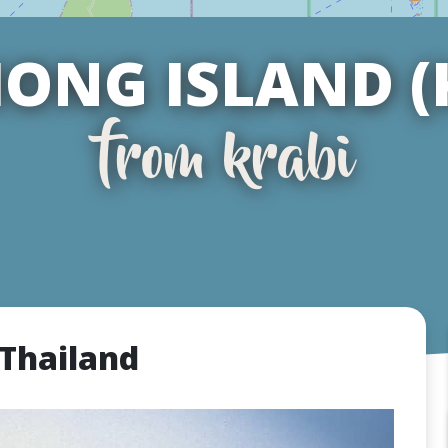
ONG ISLAND (
from krabi
 Thailand