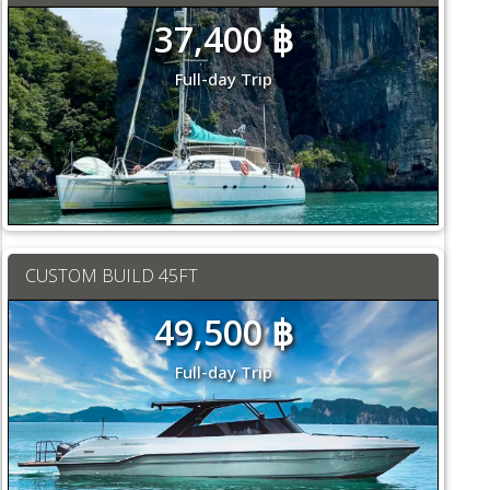
37,400 ฿
Full-day Trip
CUSTOM BUILD 45FT
49,500 ฿
Full-day Trip