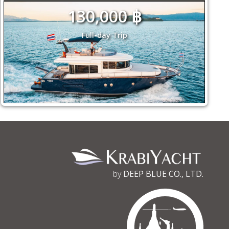
130,000 ฿
Full-day Trip
by
DEEP BLUE CO., LTD.