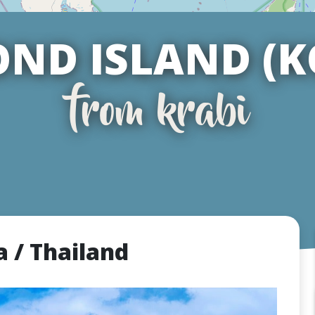
OND ISLAND (K
from krabi
 / Thailand