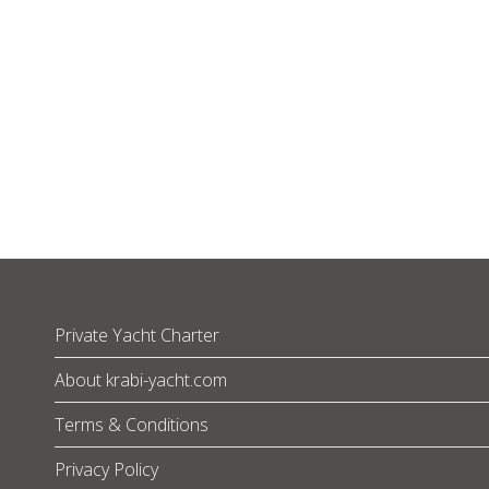
Private Yacht Charter
About krabi-yacht.com
Terms & Conditions
Privacy Policy