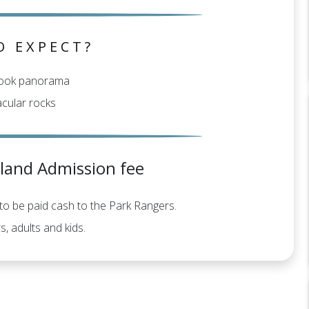
O EXPECT?
book panorama
cular rocks
sland Admission fee
 to be paid cash to the Park Rangers.
s, adults and kids.