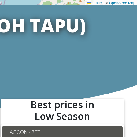
Leaflet
|
©
OpenStreetMap
OH TAPU)
Best prices in
Low Season
LAGOON 47FT