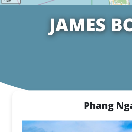
5 km
JAMES B
Phang Nga