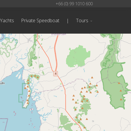
+66 (0) 99 1010 600
 Yachts
Private Speedboat
|
Tours