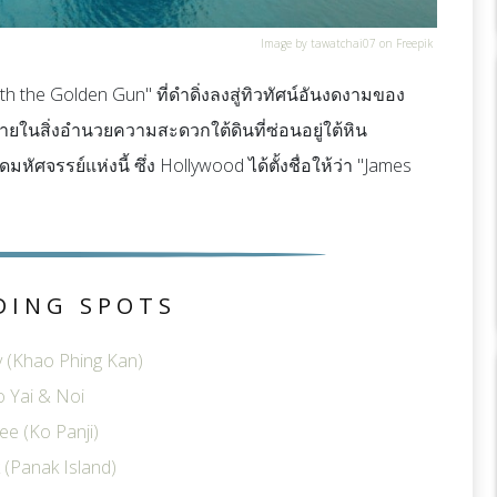
Image by tawatchai07 on Freepik
the Golden Gun" ที่ดำดิ่งลงสู่ทิวทัศน์อันงดงามของ
ายในสิ่งอำนวยความสะดวกใต้ดินที่ซ่อนอยู่ใต้หิน
ัศจรรย์แห่งนี้ ซึ่ง Hollywood ได้ตั้งชื่อให้ว่า "James
DING SPOTS
 (Khao Phing Kan)
 Yai & Noi
e (Ko Panji)
(Panak Island)