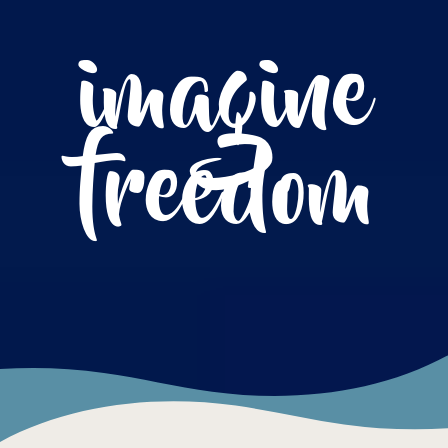
imagine
freedom