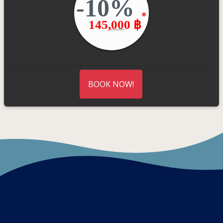
-10%
.
145,000 ฿
BOOK NOW!