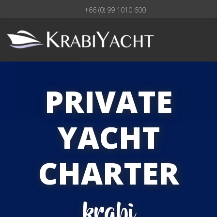
+66 (0) 99 1010 600
PRIVATE
YACHT
CHARTER
krabi