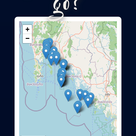
go?
+
−