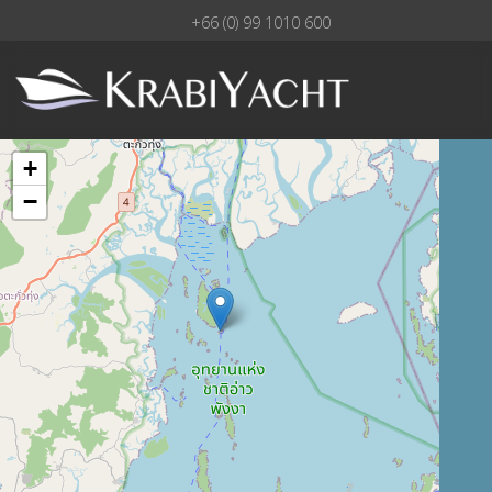
+66 (0) 99 1010 600
+
−