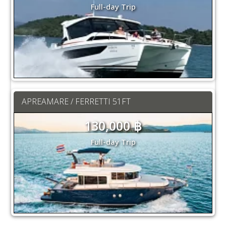
Full-day Trip
APREAMARE / FERRETTI 51FT
130,000 ฿
Full-day Trip