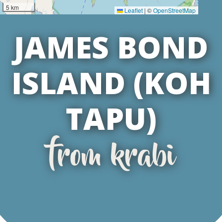
5 km
Leaflet
|
©
OpenStreetMap
JAMES BOND
ISLAND (KOH
TAPU)
from krabi