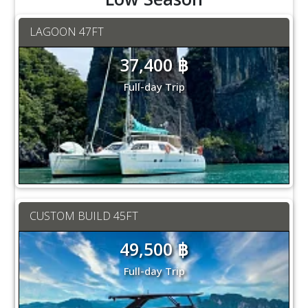
LAGOON 47FT
37,400 ฿
Full-day Trip
CUSTOM BUILD 45FT
49,500 ฿
Full-day Trip