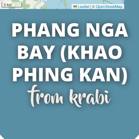
5 km
Leaflet
|
©
OpenStreetMap
PHANG NGA
BAY (KHAO
PHING KAN)
from krabi