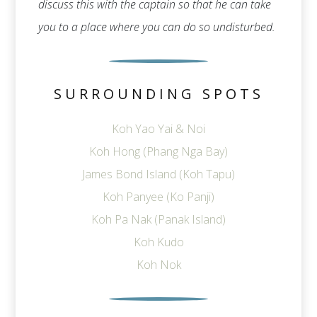
discuss this with the captain so that he can take
you to a place where you can do so undisturbed.
SURROUNDING SPOTS
Koh Yao Yai & Noi
Koh Hong (Phang Nga Bay)
James Bond Island (Koh Tapu)
Koh Panyee (Ko Panji)
Koh Pa Nak (Panak Island)
Koh Kudo
Koh Nok