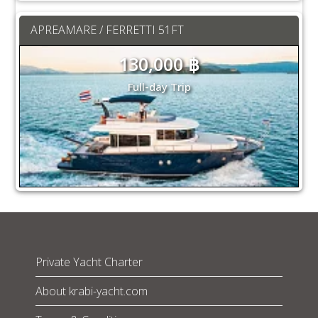
APREAMARE / FERRETTI 51FT
130,000 ฿
Full-day Trip
Private Yacht Charter
About krabi-yacht.com