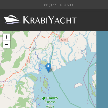
+66 (0) 99 1010 600
+
−