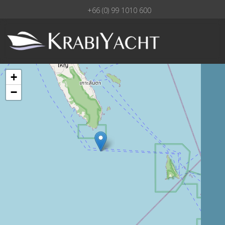
+66 (0) 99 1010 600
+
−