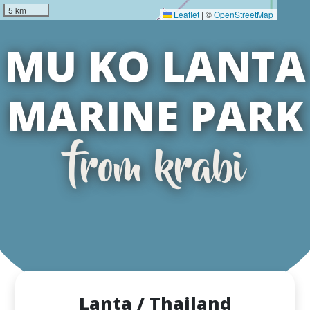
5 km
Leaflet
|
©
OpenStreetMap
MU KO LANTA
MARINE PARK
from krabi
Lanta / Thailand