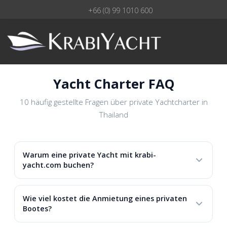
+66 (0) 99 1010 600
Yacht Charter FAQ
10 häufig gestellte Fragen über private Yachtcharter in
Thailand
Warum eine private Yacht mit krabi-
yacht.com buchen?
Seit über zwei Jahrzehnten sind wir die einzige große,
unabhängige Yachtcharter-Agentur in Thailand, und wir
Wie viel kostet die Anmietung eines privaten
sind stolz darauf! Wir verkaufen keine eigenen Yachten
Bootes?
& Boote, was bedeutet, dass wir die Freiheit haben,