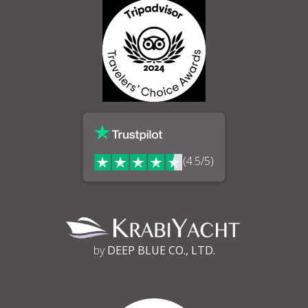
(4.5/5)
by
DEEP BLUE CO., LTD.