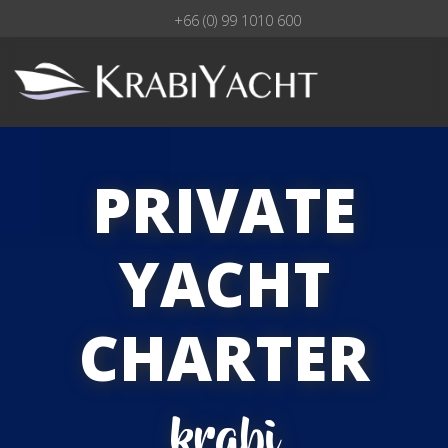
+66 (0) 99 1010 600
PRIVATE
YACHT
CHARTER
krabi