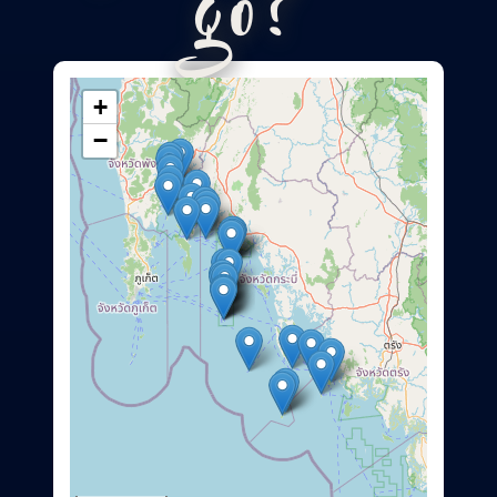
go?
+
−