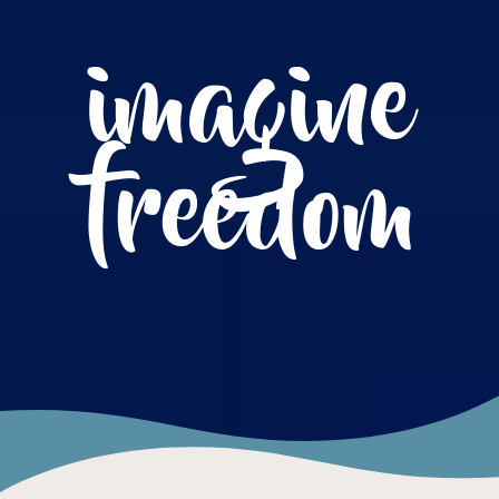
imagine
freedom