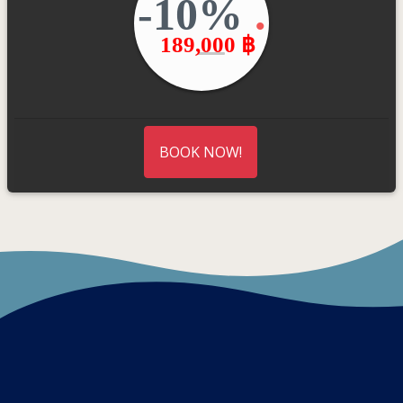
-10%
.
189,000 ฿
BOOK NOW!