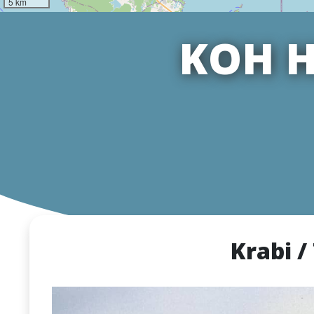
5 km
KOH H
Krabi /