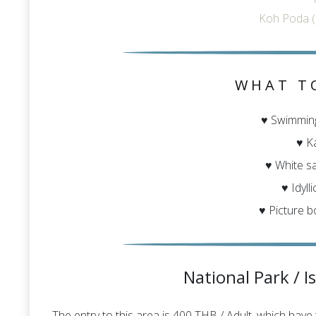
Koh Poda (
WHAT T
♥ Swimming
♥ K
♥ White s
♥ Idyll
♥ Picture 
National Park / I
The entry to this area is 400 THB / Adult, which have