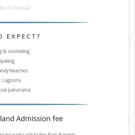
Ko Pa Da Nai)
O EXPECT?
 & snorkeling
ayaking
andy beaches
ic Lagoons
book panorama
sland Admission fee
 to be paid cash to the Park Rangers.