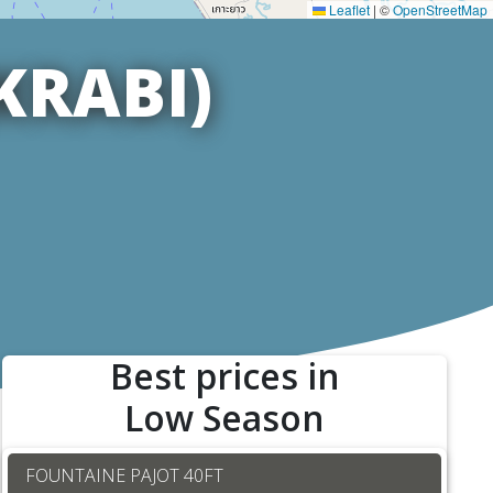
Leaflet
|
©
OpenStreetMap
KRABI)
Best prices in
Low Season
FOUNTAINE PAJOT 40FT