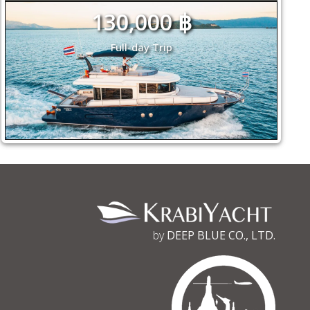
130,000 ฿
Full-day Trip
by
DEEP BLUE CO., LTD.