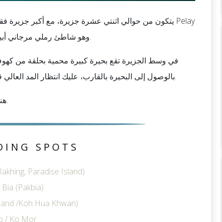
Beach، وهو شاطئ رملي مرجاني أبيض جميل تلفحه مياه تعج بالحياة البحرية الاستوائية.
في وسط الجزيرة تقع بحيرة كبيرة محمية بحلقة من كهوف ا
بالوصول إلى البحيرة بالقارب، عليك انتظار المد العالي قبل التوجه إلى الداخل والاستمتاع بالمناظر الطبيعية الخلابة.
هناك أيضاً مسار طبيعي قصير يمكنك المشي فيه أثناء إقامتك.
DING SPOTS
akhing, Paradise Island)
Bia (Pakbia)
sland /Koh Hua Khwan)
p / Ko Mor