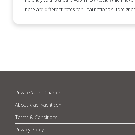
There are different rates for Thai nationals, foreigner
Private Yacht Charter
About krabi-yacht.com
Terms & Conditions
Privacy Policy