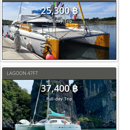
25,300 ฿
Full-day Trip
LAGOON 47FT
37,400 ฿
Full-day Trip