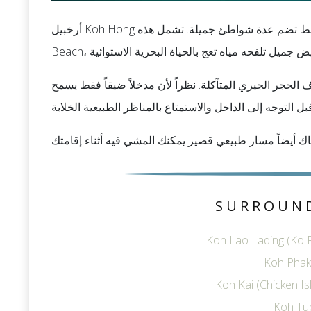
أرخبيل Koh Hong يتكون من حوالي اثنتي عشرة جزيرة، مع أكبر جزيرة فقط تضم عدة شواطئ جميلة. تشمل هذه Pelay
لحجر الجيري المتآكلة. نظراً لأن مدخلاً ضيقاً فقط يسمح
SURROUN
Koh Lao Lading (Ko R
Koh Phak 
Koh Kai (Chicken I
Koh Tu