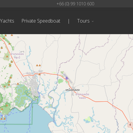
+66 (0) 99 1010 600
 Yachts
Private Speedboat
|
Tours