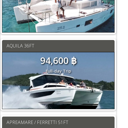
AQUILA 36FT
94,600 ฿
Full-day Trip
APREAMARE / FERRETTI 51FT