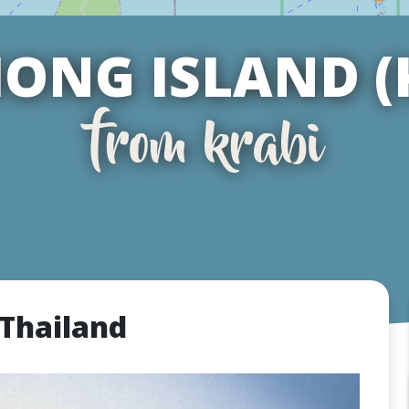
ONG ISLAND (
from krabi
 Thailand