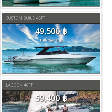
CUSTOM BUILD 45FT
49,500 ฿
Full-day Trip
LAGOON 40FT
59,400 ฿
Full-day Trip